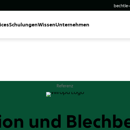
bechtle
ices
Schulungen
Wissen
Unternehmen
Referenz
ion und Blechb