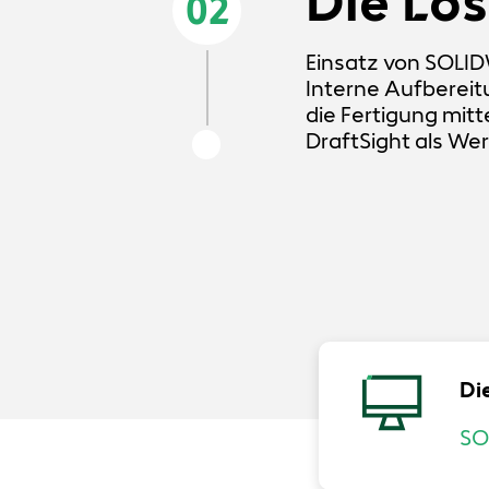
Die Lö
02
Einsatz von SOLID
Interne Aufberei
die Fertigung mitt
DraftSight als We
Di
SO