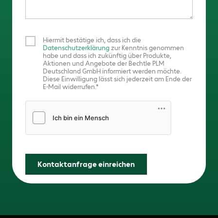
Hiermit bestätige ich, dass ich die
Datenschutzerklärung
zur Kenntnis genommen
habe und dass ich zukünftig über Produkte,
Aktionen und Angebote der Bechtle PLM
Deutschland GmbH informiert werden möchte.
Diese Einwilligung lässt sich jederzeit am Ende der
E-Mail widerrufen.
Friendly Captcha
Kontaktanfrage einreichen