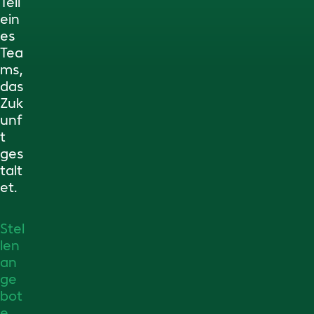
Teil
ein
es
Tea
ms,
das
Zuk
unf
t
ges
talt
et.
Stel
len
an
ge
bot
e