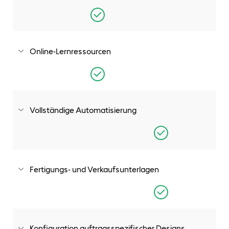
Eingabe von Produktspezifikationen und Vorschau von
Konstruktionen in SOLIDWORKS
Online-Lernressourcen
Kostenlose technische Online-Lernressourcen,
Beispielprojekte und Hilfedateien
Vollständige Automatisierung
Vollständige Automatisierung von SOLIDWORKS-Teilen, -
Baugruppen und -Zeichnungen
Fertigungs- und Verkaufsunterlagen
Automatische Erstellung von Fertigungs- und
Verkaufsunterlagen
Konfiguration auftragsspezifischer Designs