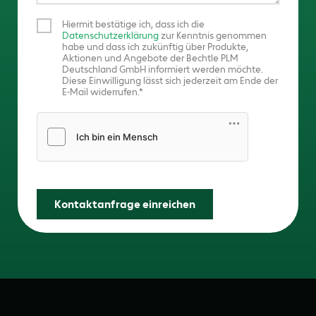
Hiermit bestätige ich, dass ich die
Datenschutzerklärung
zur Kenntnis genommen
habe und dass ich zukünftig über Produkte,
Aktionen und Angebote der Bechtle PLM
Deutschland GmbH informiert werden möchte.
Diese Einwilligung lässt sich jederzeit am Ende der
E-Mail widerrufen.
Friendly Captcha
Kontaktanfrage einreichen