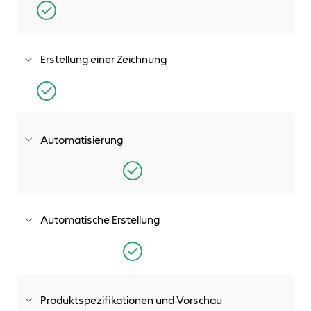
Einstieg in die Automatisierung von Teilen und Baugruppen
in SOLIDWORKS
Erstellung einer Zeichnung
Erstellung einer Zeichnung für jedes Teil und jede
Baugruppe
Automatisierung
Automatisierung von SOLIDWORKS Teilen, Baugruppen und
Zeichnungen
Automatische Erstellung
Automatische Erstellung von produktionsfertigen
Zeichnungen, Stücklisten und Angebotsdokumenten
Produktspezifikationen und Vorschau