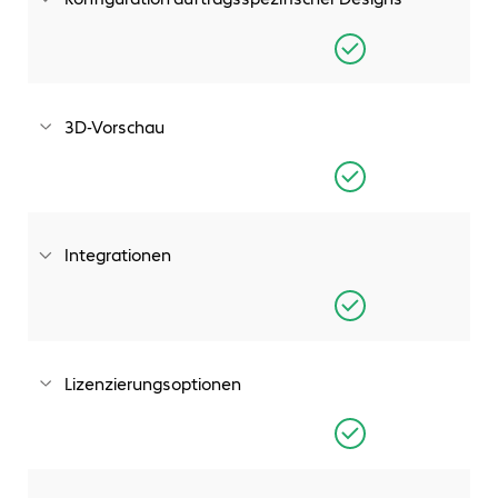
Konfiguration auftragsspezifischer Designs in einem
Browser auf Desktop, Handy oder Tablet
3D-Vorschau
Anzeige konfigurierbarer Konstruktionsdetails mit
interaktiven 3D-Vorschauen
Integrationen
Integration mit SOLIDWORKS PDM, CRM, ERP, CAM u.v.m.
Lizenzierungsoptionen
Skalierbare und flexible Lizenzierungsoptionen.