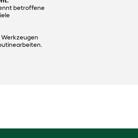
nt.
ennt betroffene
iele
n Werkzeugen
outinearbeiten.