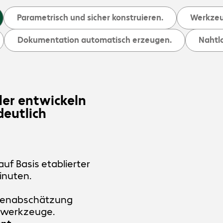
Parametrisch und sicher konstruieren.
Werkzeug
Dokumentation automatisch erzeugen.
Nahtl
er entwickeln
eutlich
f Basis etablierter
inuten.
ößenabschätzung
sswerkzeuge.