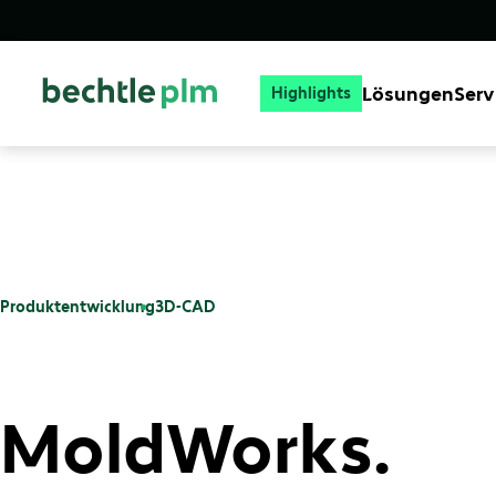
Lösungen
Serv
Highlights
Produktentwicklung
3D-CAD
MoldWorks.