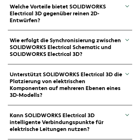
die Funktionen zum Entwurf von elektrischen
Welche Vorteile bietet SOLIDWORKS
Schaltplänen von
SOLIDWORKS Electrical
Electrical 3D gegenüber reinen 2D-
Schematic Professional
mit den 3D-
Entwürfen?
Funktionen von
SOLIDWORKS Electrical 3D
in
einer Lizenz.
SOLIDWORKS Electrical 3D ermöglicht die
Integration elektrischer Komponenten in das
Wie erfolgt die Synchronisierung zwischen
3D Model. Konstruierende profitieren von einer
SOLIDWORKS Electrical Schematic und
ganzheitlichen Darstellung, einer
SOLIDWORKS Electrical 3D?
fehlerreduzierenden Kollisionsprüfung und den
Möglichkeiten einer optimierten Platzierung.
Die Synchronisierung erfolgt automatisch, das
bedeutet: Änderungen aus SOLIDWORKS
Unterstützt SOLIDWORKS Electrical 3D die
Electrical Schematic sind direkt in SOLIDWORKS
Platzierung von elektrischen
Electrical 3D sichtbar, so dass immer mit dem
Komponenten auf mehreren Ebenen eines
aktuellen Datenbestand gearbeitet wird.
3D-Modells?
Ja, elektrische Bauteile können mit
SOLIDWORKS Electrical 3D auf verschiedenen
Kann SOLIDWORKS Electrical 3D
Ebenen im virtuellen 3D-Raum platziert
intelligente Verbindungspunkte für
werden.
elektrische Leitungen nutzen?
Ja, mit SOLIDWORKS Electrical 3D können