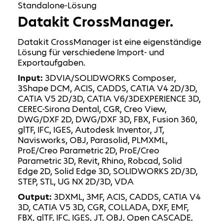
Standalone-Lösung
Datakit CrossManager.
Datakit CrossManager ist eine eigenständige
Lösung für verschiedene Import- und
Exportaufgaben.
Input:
3DVIA/SOLIDWORKS Composer,
3Shape DCM, ACIS, CADDS, CATIA V4 2D/3D,
CATIA V5 2D/3D, CATIA V6/3DEXPERIENCE 3D,
CEREC-Sirona Dental, CGR, Creo View,
DWG/DXF 2D, DWG/DXF 3D, FBX, Fusion 360,
glTF, IFC, IGES, Autodesk Inventor, JT,
Navisworks, OBJ, Parasolid, PLMXML,
ProE/Creo Parametric 2D, ProE/Creo
Parametric 3D, Revit, Rhino, Robcad, Solid
Edge 2D, Solid Edge 3D, SOLIDWORKS 2D/3D,
STEP, STL, UG NX 2D/3D, VDA
Output:
3DXML, 3MF, ACIS, CADDS, CATIA V4
3D, CATIA V5 3D, CGR, COLLADA, DXF, EMF,
FBX, glTF, IFC, IGES, JT, OBJ, Open CASCADE,