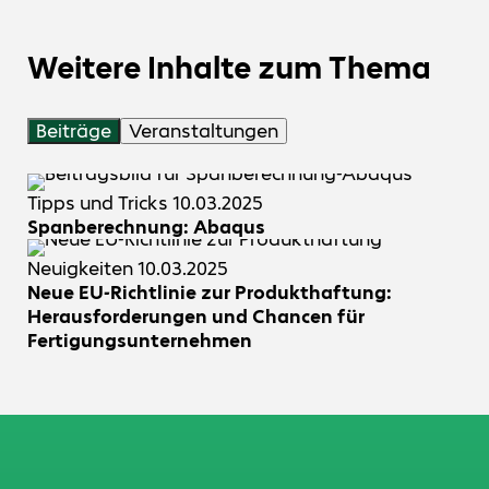
Drahtgittermodus angezeigt, sodass Sie es
Wenn Sie das Datakit-Menü für den
dynamisch aus allen Blickwinkeln betrachten
Datenaustausch verwenden, können Sie immer
können. Wenn Sie möchten, können Sie dann
Weitere Inhalte zum Thema
wählen, ob Sie nach fehlenden Dateien suchen
die Vollversion des Teils erhalten.
möchten oder nicht. Diese Funktion ist eine der
fortgeschrittenen Eigenschaften von Datakit.
Beiträge
Veranstaltungen
Tipps und Tricks
10.03.2025
Spanberechnung: Abaqus
Neuigkeiten
10.03.2025
Neue EU-Richtlinie zur Produkthaftung:
Herausforderungen und Chancen für
Fertigungsunternehmen