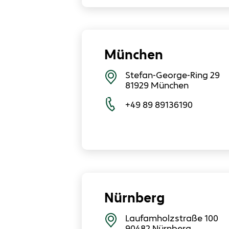
München
Stefan-George-Ring 29
81929
München
+49 89 89136190
Nürnberg
Laufamholzstraße 100
90482
Nürnberg