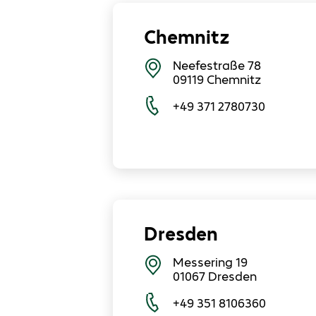
Chemnitz
Neefestraße 78
09119
Chemnitz
+49 371 2780730
Dresden
Messering 19
01067
Dresden
+49 351 8106360