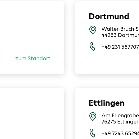
Dortmund
Walter-Bruch-S
44263
Dortmu
+49 231 56770
zum Standort
Ettlingen
Am Erlengrabe
76275
Ettlinge
+49 7243 6529