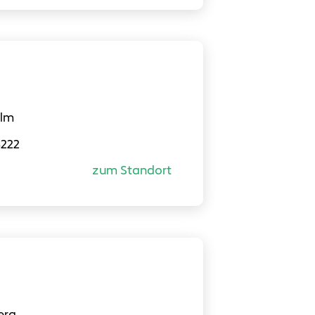
ulm
8222
zum Standort
erg