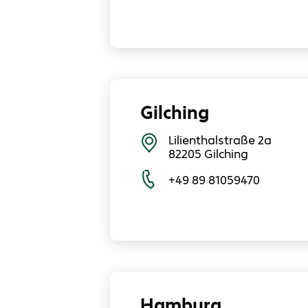
Gilching
Lilienthalstraße 2a
82205
Gilching
+49 89 81059470
Hamburg