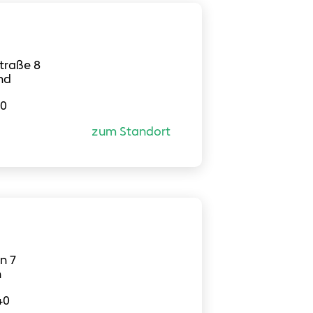
traße 8
nd
70
zum Standort
n 7
n
40