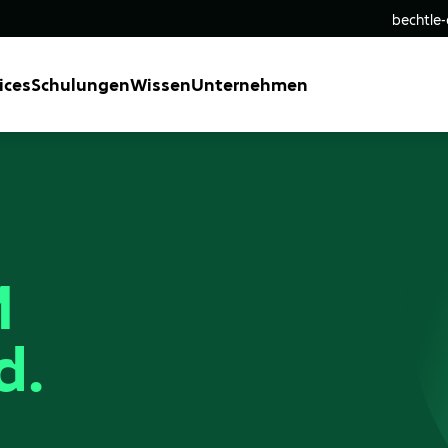
bechtle
ices
Schulungen
Wissen
Unternehmen
M
d.