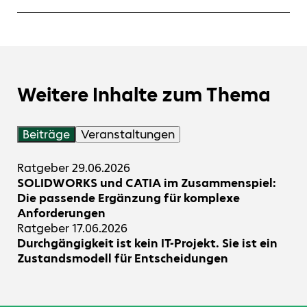
und darüber hinaus.
folgt der Logik realer Konstruktionsarbeit.
Nein. Gerade bei scheinbar einfachen Aufgaben
spielt SOLIDWORKS Design (3D-CAD) seine
Stärke aus. Es skaliert von der schnellen Skizze
bis zur komplexen Baugruppe, ohne den
Anwender mit unnötiger Komplexität zu
belasten.
Weitere Inhalte zum Thema
Beiträge
Veranstaltungen
Ratgeber
29.06.2026
SOLIDWORKS und CATIA im Zusammenspiel:
Die passende Ergänzung für komplexe
Anforderungen
Ratgeber
17.06.2026
Durchgängigkeit ist kein IT-Projekt. Sie ist ein
Zustandsmodell für Entscheidungen