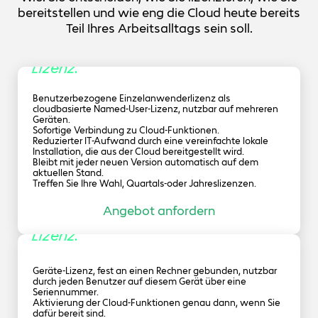
umzusetzen.
CADProduktstrukturen in einem einzigen Kontext erstellen,
Erweiterte Beleuchtungstechniken für Sonne und
bereitstellen und wie eng die Cloud heute bereits
ändern und untersuchen. So reduzieren Sie die
Himmel
Konstruktionsiterationen, indem Sie die
Teil Ihres Arbeitsalltags sein soll.
Konstruktionsprüfung und vorgeschlagene Änderungen
Einzelanwender
Simulieren Sie die Beleuchtung an einem bestimmten Ort
universell für alle Beteiligten zugänglich machen.
und zu einer bestimmten Zeit und erstellen Sie
Lizenz.
Sonnenstudienanimationen.
Benutzerbezogene Einzelanwenderlizenz als
Erweiterte fotorealistische Animationen und
cloudbasierte Named-User-Lizenz, nutzbar auf mehreren
immersive virtuelle Realität
Geräten.
Sofortige Verbindung zu Cloud-Funktionen.
Reduzierter IT-Aufwand durch eine vereinfachte lokale
Animieren Sie Explosionsansichten, Kameras und vieles
Installation, die aus der Cloud bereitgestellt wird.
mehr, um fotorealistische Videos zu erstellen. Erstellen Sie
Bleibt mit jeder neuen Version automatisch auf dem
mit 360-GradKameras und interaktiver Ausgabe
aktuellen Stand.
beeindruckende VR-Erlebnisse (Nur mit einer
Treffen Sie Ihre Wahl, Quartals-oder Jahreslizenzen.
Einzelanwenderlizenz verfügbar).
Benutzerhandbücher, Schulungshandbücher und
Angebot anfordern
Baugruppendokumentation
Geräte
Lizenz.
Erstellen Sie herausragende digitale Inhalte, einschließlich
interaktiver Produktpräsentationen und technischer
Illustrationen, um Produktwerte zu präsentieren, Partner zu
Geräte-Lizenz, fest an einen Rechner gebunden, nutzbar
unterstützen, den Umgang zu erklären und Kunden zu
durch jeden Benutzer auf diesem Gerät über eine
gewinnen.
Seriennummer.
Aktivierung der Cloud-Funktionen genau dann, wenn Sie
dafür bereit sind.