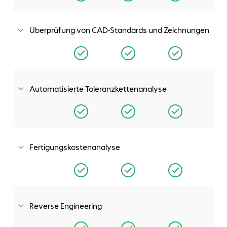
Verbindungselemente finden, anpassen und freigeben, die
sich schnell konfigurieren und automatisch in Ihre
Konstruktion integrieren lassen.
Überprüfung von CAD-Standards und Zeichnungen
Legen Sie Konstruktionsstandards fest und überprüfen Sie
anhand dieser Ihre Zeichnungen und Modelle, um
einheitliche Konstruktionen und Dokumentationen zu
erstellen.
Automatisierte Toleranzkettenanalyse
Überprüfen Sie automatisch die Auswirkungen von
Toleranzen auf Teile und Baugruppen, um die einheitliche
Passung der Komponenten sicherzustellen und
Toleranzschemata vor der Fertigung Ihrer Konstruktionen zu
verifizieren.
Fertigungskostenanalyse
Gleichen Sie Konstruktionen mithilfe automatischer
Kostenschätzungswerkzeuge, die vollständig in die 3D-
CAD-Lösung integriert sind, kontinuierlich mit Budgetzielen
ab.
Reverse Engineering
Erstellen Sie Konstruktionen mit der Möglichkeit zum