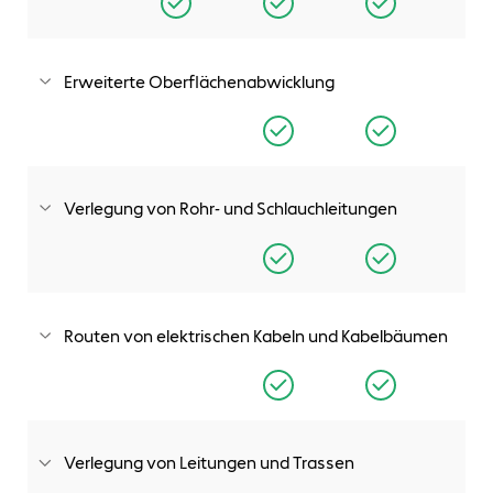
Importieren, Bearbeiten, Evaluieren und Erstellen von
Volumenkörpergeometrie aus gescannten Punktwolken-
oder Netzdaten..
Erweiterte Oberflächenabwicklung
Wickeln Sie komplexe, nicht-abwickelbare Oberflächen ab,
die typischerweise in Textilprodukten wie Kleidung oder in
Blechprodukten wie Metallstanzteilen auftreten.
Verlegung von Rohr- und Schlauchleitungen
Beschleunigen Sie die Konstruktion und Dokumentation
von Rohrleitungs- und Schlauchsystemen.
Routen von elektrischen Kabeln und Kabelbäumen
Beschleunigen Sie die Konstruktion elektrischer 3D-
Leitungen und die Erstellung von
Kabelbaumzeichnungsableitungen für die Fertigung.
Verlegung von Leitungen und Trassen