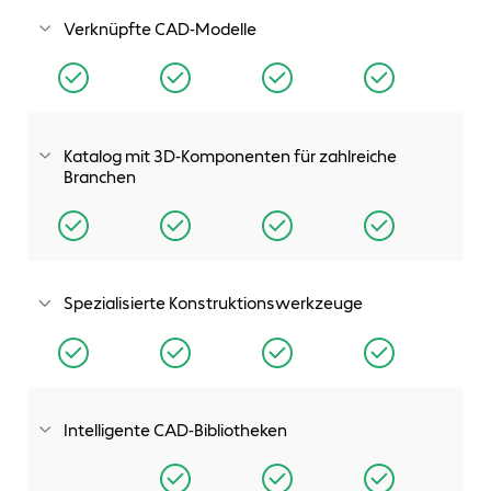
Verknüpfte CAD-Modelle
Verwenden Sie Modelle, die in anderen CAD-Formaten
gespeichert wurden, direkt in SOLIDWORKS Baugruppen,
Teilen und Zeichnungen, während Sie die Assoziativität mit
dem ursprünglichen CAD-Modell beibehalten.
Katalog mit 3D-Komponenten für zahlreiche
Branchen
Über den Online-Katalog erhalten Sie Zugriff auf über 50
Millionen Komponenten von Herstellern weltweit.
Spezialisierte Konstruktionswerkzeuge
Beschleunigen Sie die Konstruktion von Blech-, Kunststoff-
und Gussteilen, Schweißkonstruktionen, Formwerkzeugen,
Werkzeugen und Druckgussmatrizen..
Intelligente CAD-Bibliotheken
Sie können ganz einfach Hunderttausende vorgefertigte,
dem Branchenstandard entsprechende