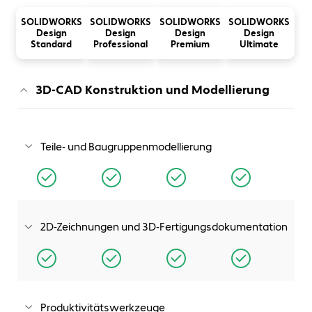
SOLIDWORKS
SOLIDWORKS
SOLIDWORKS
SOLIDWORKS
Design
Design
Design
Design
Standard
Professional
Premium
Ultimate
3D-CAD Konstruktion und Modellierung
Teile- und Baugruppenmodellierung
Decken Sie alle Aspekte der Teile- und
Baugruppenmodellierung ab und verwandeln Sie Ihre
Ideen und Konzepte in virtuelle 3D-Modelle.
2D-Zeichnungen und 3D-Fertigungsdokumentation
Erstellen Sie produktionsreife 2D-Zeichnungen oder
verzichten Sie auf Zeichnungen und nutzen Sie intelligente,
automatisierte 3D-Bemaßungs- und -Toleranzfunktionen.
Produktivitätswerkzeuge