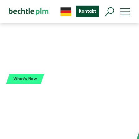
Kontakt
What’s New
SOLIDWORKS 2026.
What’s New.
Sparen Sie Zeit bei der Produktentwicklung,
verringern Sie den Aufwand in der Konstruktion
und verbessern Sie die Genauigkeit – mit den