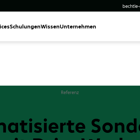
bechtle
ices
Schulungen
Wissen
Unternehmen
Referenz
atisierte Son