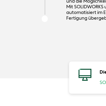
und die Möglichkei
Mit SOLIDWORKS u
automatisiert im E
Fertigung überge
Di
SO