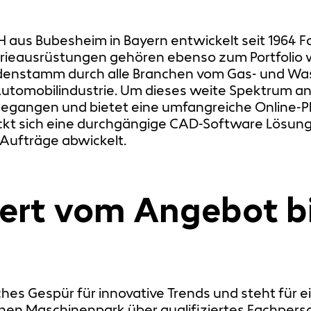
us Bubesheim in Bayern entwickelt seit 1964 F
strieausrüstungen gehören ebenso zum Portfolio 
undenstamm durch alle Branchen vom Gas- und Wasse
r Automobilindustrie. Um dieses weite Spektrum
gegangen und bietet eine umfangreiche Online-P
teckt sich eine durchgängige CAD-Software Lösung
t Aufträge abwickelt.
ert vom Angebot bi
es Gespür für innovative Trends und steht für e
 Maschinenpark über qualifiziertes Fachpersonal