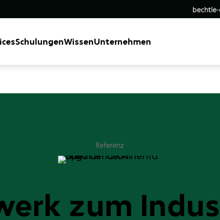
bechtle
ices
Schulungen
Wissen
Unternehmen
Referenz
rk zum Indust