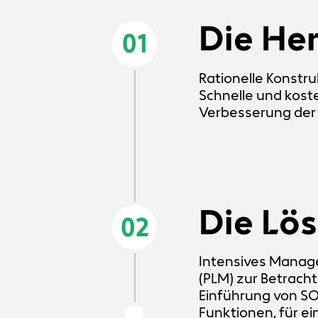
Die He
01
Rationelle Konstr
Schnelle und kost
Verbesserung der 
Die Lö
02
Intensives Mana
(PLM) zur Betrach
Einführung von S
Funktionen, für e