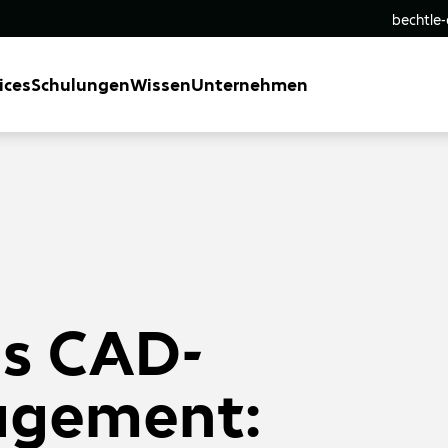
bechtle
ices
Schulungen
Wissen
Unternehmen
es CAD-
gement: