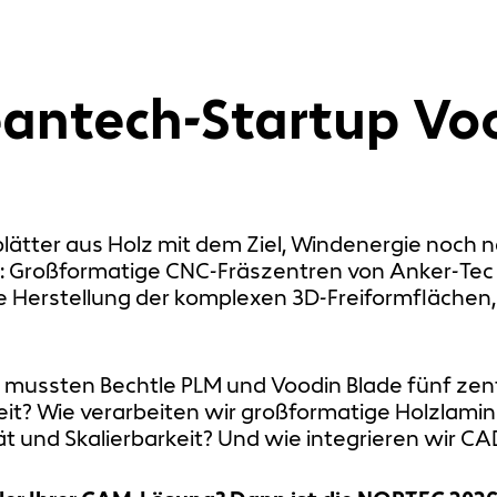
eantech-Startup Vo
blätter aus Holz mit dem Ziel, Windenergie noch 
g: Großformatige CNC‑Fräszentren von Anker‑Tec 
se Herstellung der komplexen 3D‑Freiformflächen
 mussten Bechtle PLM und Voodin Blade fünf zent
eit? Wie verarbeiten wir großformatige Holzlamin
ät und Skalierbarkeit? Und wie integrieren wir C