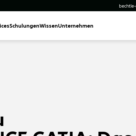
bechtle
ices
Schulungen
Wissen
Unternehmen
u