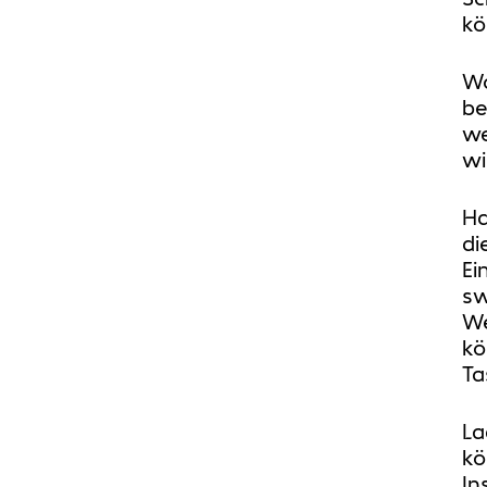
kö
Wo
be
we
wi
Ha
di
Ei
sw
We
kö
Ta
La
kö
In