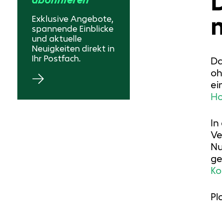
Exklusive Angebote,
spannende Einblicke
und aktuelle
Neuigkeiten direkt in
Ihr Postfach.
Da
oh
ei
Ho
In
Ve
Nu
ge
Ko
Pl