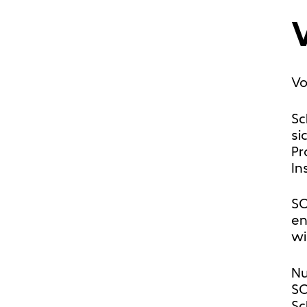
V
Vo
Sc
si
Pr
In
SO
en
wi
Nu
SO
Sc