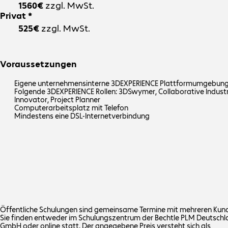
1560€
zzgl. MwSt.
Privat *
525€
zzgl. MwSt.
Voraussetzungen
Eigene unternehmensinterne 3DEXPERIENCE Plattformumgebun
Folgende 3DEXPERIENCE Rollen: 3DSwymer, Collaborative Indust
Innovator, Project Planner
Computerarbeitsplatz mit Telefon
Mindestens eine DSL-Internetverbindung
Öffentliche Schulungen sind gemeinsame Termine mit mehreren Kund
Sie finden entweder im Schulungszentrum der Bechtle PLM Deutschl
GmbH oder online statt. Der angegebene Preis versteht sich als